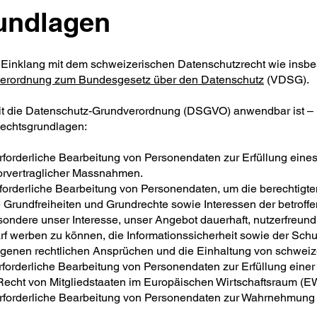
undlagen
 Einklang mit dem schweizerischen Datenschutzrecht wie ins
erordnung zum Bundesgesetz über den Datenschutz
(VDSG).
eit die Datenschutz-Grundverordnung (DSGVO) anwendbar ist 
Rechtsgrundlagen:
erforderliche Bearbeitung von Personendaten zur Erfüllung eines
orvertraglicher Massnahmen.
e erforderliche Bearbeitung von Personendaten, um die berechtigt
ie Grundfreiheiten und Grundrechte sowie Interessen der betrof
sondere unser Interesse, unser Angebot dauerhaft, nutzerfreundl
arf werben zu können, die Informationssicherheit sowie der Sch
igenen rechtlichen Ansprüchen und die Einhaltung von schwei
 erforderliche Bearbeitung von Personendaten zur Erfüllung einer 
echt von Mitgliedstaaten im Europäischen Wirtschaftsraum (EW
e erforderliche Bearbeitung von Personendaten zur Wahrnehmung 