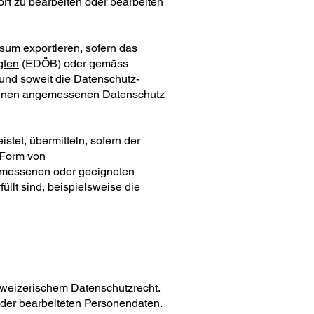
rt zu bearbeiten oder bearbeiten
rsum
exportieren, sofern das
gten
(EDÖB) oder gemäss
nd soweit die Datenschutz-
inen angemessenen Datenschutz
et, übermitteln, sofern der
 Form von
emessenen oder geeigneten
llt sind, beispielsweise die
hweizerischem Datenschutzrecht.
 der bearbeiteten Personendaten.