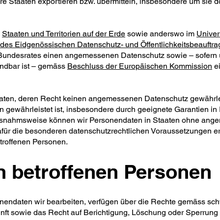
e Staaten exportieren bzw. übermitteln, insbesondere um sie do
e
Staaten und Territorien auf der Erde
sowie anderswo im
Unive
des Eidgenössischen Datenschutz- und Öffentlichkeitsbeauftra
undesrates einen angemessenen Datenschutz sowie – sofern u
dbar ist – gemäss
Beschluss der Europäischen Kommission
e
ten, deren Recht keinen angemessenen Datenschutz gewährleist
gewährleistet ist, insbesondere durch geeignete Garantien in
usnahmsweise können wir Personendaten in Staaten ohne ang
für die besonderen datenschutzrechtlichen Voraussetzungen erfü
troffenen Personen.
n betroffenen Personen
onendaten wir bearbeiten, verfügen über die Rechte gemäss sc
ft sowie das Recht auf Berichtigung, Löschung oder Sperrung